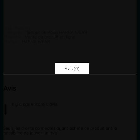
UGS :
tizzy-top
Catégorie :
Tenues de Poles HARNA WEAR
Étiquette :
Vente de produit en ligne
Marque :
HARNA WEAR
Avis (0)
Avis
I
l
n’y a pas encore d’avis.
Seuls les clients connectés ayant acheté ce produit ont la
possibilité de laisser un avis.