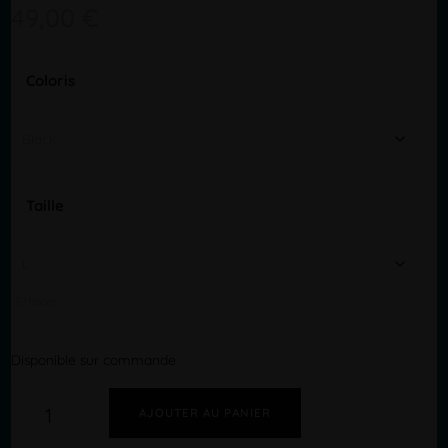
49,00
€
Coloris
Taille
Effacer
Disponible sur commande
quantité
de
AJOUTER AU PANIER
TIZZY
TOP