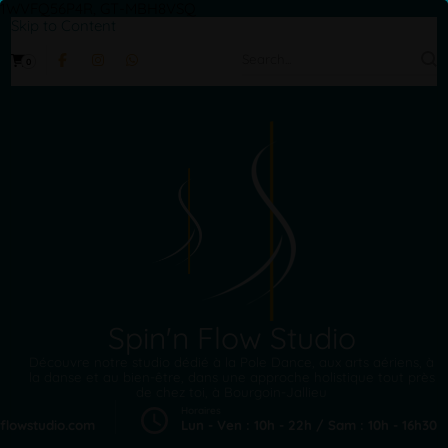
1WVFQ56P4R, GT-MBH8VSQ
Skip to Content
Search
0
for:
Spin'n Flow Studio
Découvre notre studio dédié à la Pole Dance, aux arts aériens, à
la danse et au bien-être, dans une approche holistique tout près
de chez toi, à Bourgoin-Jallieu
Horaires
flowstudio.com
Lun - Ven : 10h - 22h / Sam : 10h - 16h30