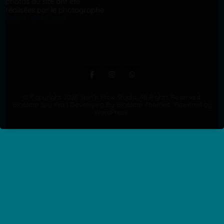
photos du site ont été
réalisées par le photographe
Robin Pierrestiger
© Copyright 2026
Spin'n Flow Studio
. All Rights Reserved.
Blossom Spa Pro | Developed By
Blossom Themes
.
Powered by
WordPress
.