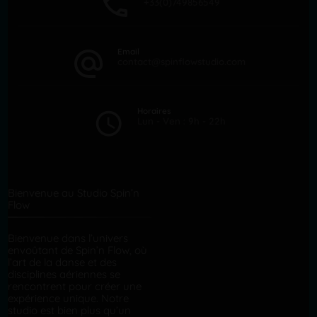
+33(0)749856549
Email
contact@spinflowstudio.com
Horaires
Lun - Ven : 9h - 22h
Bienvenue au Studio Spin’n
Flow
Bienvenue dans l’univers
envoûtant de Spin’n Flow, où
l’art de la danse et des
disciplines aériennes se
rencontrent pour créer une
expérience unique. Notre
studio est bien plus qu’un