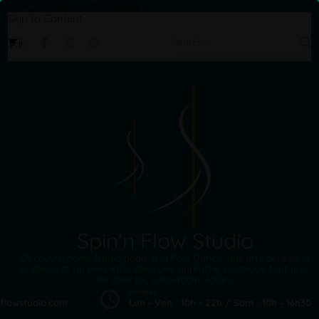
1WVFQ56P4R, GT-MBH8VSQ
Skip to Content
Search
0
for:
Spin'n Flow Studio
Découvre notre studio dédié à la Pole Dance, aux arts aériens, à
la danse et au bien-être, dans une approche holistique tout près
de chez toi, à Bourgoin-Jallieu
Horaires
flowstudio.com
Lun - Ven : 10h - 22h / Sam : 10h - 16h30