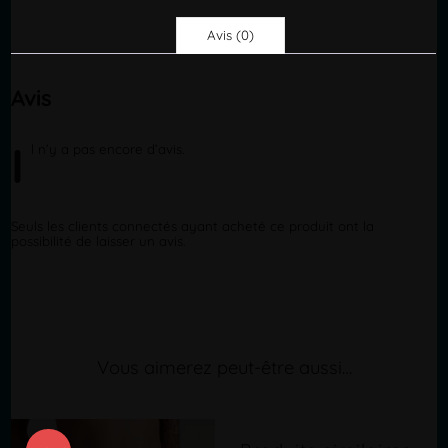
Avis (0)
Avis
I
l
n’y a pas encore d’avis.
Seuls les clients connectés ayant acheté ce produit ont la
possibilité de laisser un avis.
Vous aimerez peut-être aussi…