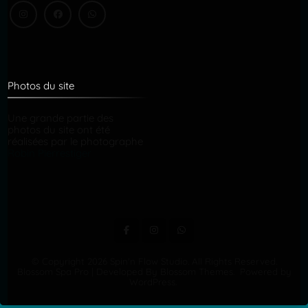
Photos du site
Une grande partie des
photos du site ont été
réalisées par le photographe
Robin Pierrestiger
© Copyright 2026
Spin'n Flow Studio
. All Rights Reserved.
Blossom Spa Pro | Developed By
Blossom Themes
.
Powered by
WordPress
.