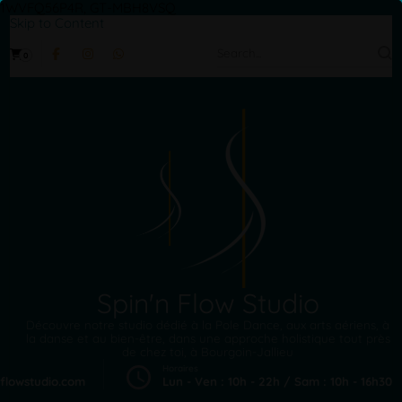
1WVFQ56P4R, GT-MBH8VSQ
Skip to Content
Search
0
for:
Spin'n Flow Studio
Découvre notre studio dédié à la Pole Dance, aux arts aériens, à
la danse et au bien-être, dans une approche holistique tout près
de chez toi, à Bourgoin-Jallieu
Horaires
flowstudio.com
Lun - Ven : 10h - 22h / Sam : 10h - 16h30