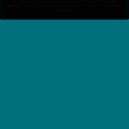
© Copyright 2026
Spin'n Flow Studio
. All Rights Reserved.
Blossom Spa Pro | Developed By
Blossom Themes
.
Powered by
WordPress
.