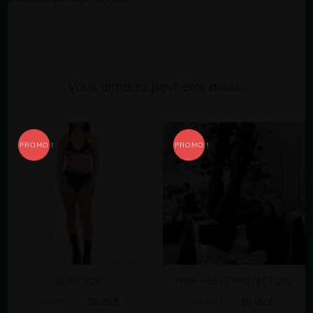
Vous aimerez peut-être aussi…
PROMO !
PROMO !
LURE TOP
HIGH HEELS PROTECTORS
Le
Le
Le
Le
40,00
€
35,00
€
65,00
€
60,00
€
prix
prix
prix
prix