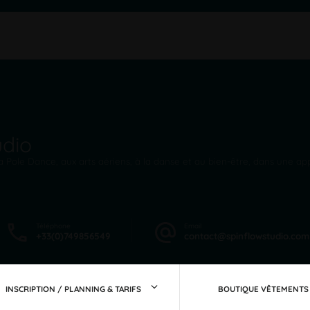
udio
 Pole Dance, aux arts aériens, à la danse et au bien-être, dans une app
Téléphone
Email
+33(0)749856549
contact@spinflowstudio.com
INSCRIPTION / PLANNING & TARIFS
BOUTIQUE VÊTEMENTS 