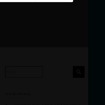
Search
for:
Articles Récents
Workshop avec Juan le 2 et 3 Novembre