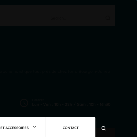
Search
for:
roche holistique tout près de chez toi, à Bourgoin-Jallieu
Horaires
Lun - Ven : 10h - 22h / Sam : 10h - 16h30
ET ACCESSOIRES
CONTACT