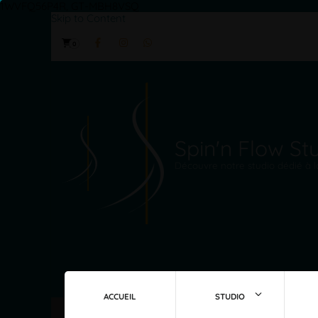
1WVFQ56P4R, GT-MBH8VSQ
Skip to Content
0
Spin'n Flow St
Découvre notre studio dédié à la
ACCUEIL
STUDIO