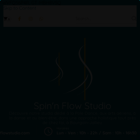
1WVFQ56P4R, GT-MBH8VSQ
Skip to Content
Search
0
for:
Spin'n Flow Studio
Découvre notre studio dédié à la Pole Dance, aux arts aériens, à
la danse et au bien-être, dans une approche holistique tout près
de chez toi, à Bourgoin-Jallieu
Horaires
flowstudio.com
Lun - Ven : 10h - 22h / Sam : 10h - 16h30