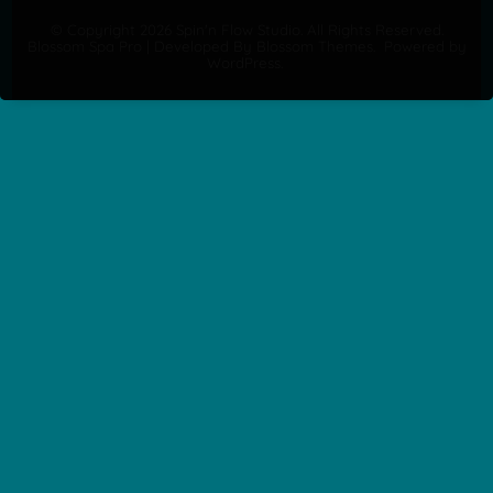
© Copyright 2026
Spin'n Flow Studio
. All Rights Reserved.
Blossom Spa Pro | Developed By
Blossom Themes
.
Powered by
WordPress
.