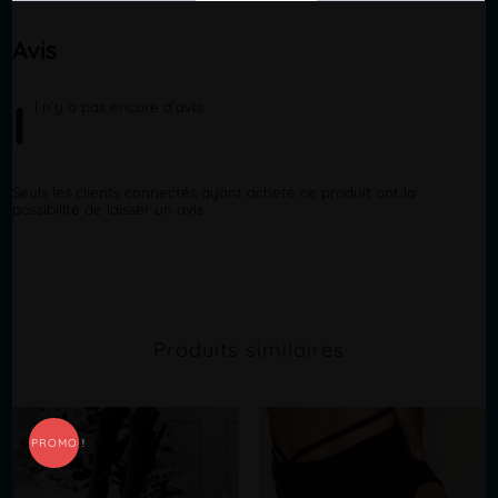
Avis
I
l
n’y a pas encore d’avis.
Seuls les clients connectés ayant acheté ce produit ont la
possibilité de laisser un avis.
Produits similaires
PROMO !