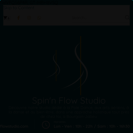
1WVFQ56P4R, GT-MBH8VSQ
Skip to Content
Search
0
for:
Spin'n Flow Studio
Découvre notre studio dédié à la Pole Dance, aux arts aériens, à
la danse et au bien-être, dans une approche holistique tout près
de chez toi, à Bourgoin-Jallieu
Horaires
flowstudio.com
Lun - Ven : 10h - 22h / Sam : 10h - 16h30