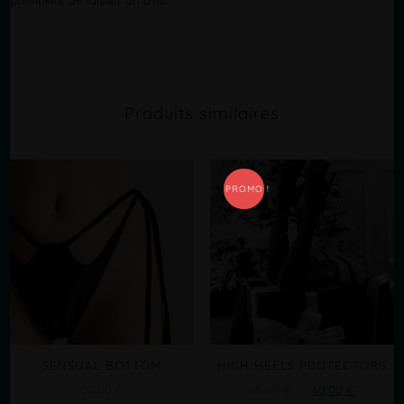
Produits similaires
PROMO !
SENSUAL BOTTOM
HIGH HEELS PROTECTORS
50,00
€
Le
Le
65,00
€
60,00
€