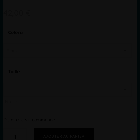
42,00
€
Coloris
Taille
Effacer
Disponible sur commande
quantité
de
AJOUTER AU PANIER