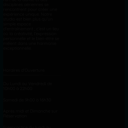
disciplines aériennes se
rencontrent pour créer une
expérience unique. Notre
studio est bien plus qu’un
simple espace
d’entraînement ; c’est un lieu
où la créativité, l’expression
personnelle et le bien-être se
mêlent dans une harmonie
exceptionnelle.
Horaires d’Ouverture
Du Lundi au Vendredi de
10h00 à 22h00
Samedi de 9h00 à 16h30
Après midi et Dimanche sur
Réservation
Freepractice du lundi au