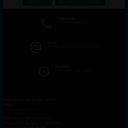
Charger plus
Suivre sur Instagram
Téléphone
+33(0)749856549
Email
contact@spinflowstudio.com
Horaires
Lun - Ven : 9h - 22h
Bienvenue au Studio Spin’n
Flow
Bienvenue dans l’univers
envoûtant de Spin’n Flow, où
l’art de la danse et des