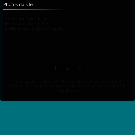
Photos du site
Une grande partie des
photos du site ont été
réalisées par le photographe
Robin Pierrestiger
© Copyright 2026
Spin'n Flow Studio
. All Rights Reserved.
Blossom Spa Pro | Developed By
Blossom Themes
.
Powered by
WordPress
.