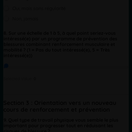
e
Oui, mais sans régularité
T
e
Non, jamais
x
t
(
8. Sur une échelle de 1 à 5, à quel point seriez-vous
c
intéressé(e) par un programme de prévention des
o
blessures combinant renforcement musculaire et
p
mobilité ? (1 = Pas du tout intéressé(e), 5 = Très
y
intéressé(e))
)
Selected Value:
0
u
n
e
Section 3 : Orientation vers un nouveau
L
cours de renforcement et prévention
i
n
9. Quel type de travail physique vous semble le plus
e
important pour progresser tout en réduisant les
p
risques de blessure ?