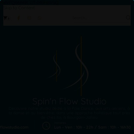
1WVFQ56P4R, GT-MBH8VSQ
Skip to Content
Search
0
for:
Spin'n Flow Studio
Découvre notre studio dédié à la Pole Dance, aux arts aériens, à
la danse et au bien-être, dans une approche holistique tout près
de chez toi, à Bourgoin-Jallieu
Horaires
flowstudio.com
Lun - Ven : 10h - 22h / Sam : 10h - 16h30