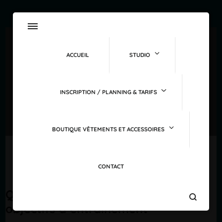
ACCUEIL
STUDIO
Renfo Aérienne
INSCRIPTION / PLANNING & TARIFS
Home
Renfo Aérienne
BOUTIQUE VÊTEMENTS ET ACCESSOIRES
CONTACT
Questionnaire sur vos besoins et
objectifs d’entraînement