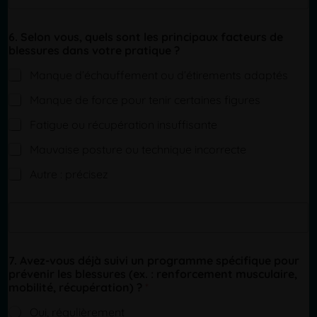
n
g
6. Selon vous, quels sont les principaux facteurs de
l
blessures dans votre pratique ?
e
L
Manque d’échauffement ou d’étirements adaptés
i
n
Manque de force pour tenir certaines figures
e
T
Fatigue ou récupération insuffisante
e
x
Mauvaise posture ou technique incorrecte
t
Autre : précisez
S
i
n
g
7. Avez-vous déjà suivi un programme spécifique pour
l
prévenir les blessures (ex. : renforcement musculaire,
e
mobilité, récupération) ?
*
L
i
Oui, régulièrement
n