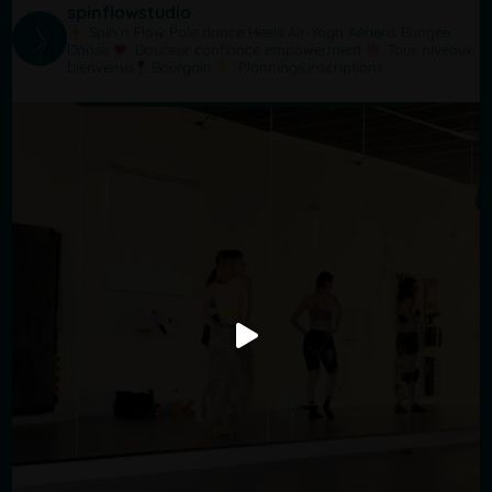
spinflowstudio
Spin’n Flow
Pole dance Heels Air-Yoga Aériens Bungee
Danse
Douceur confiance empowerment
Tous niveaux
bienvenus
Bourgoin
Planning&inscriptions