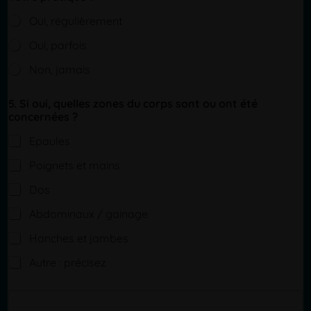
Oui, régulièrement
Oui, parfois
Non, jamais
5. Si oui, quelles zones du corps sont ou ont été
concernées ?
Epaules
Poignets et mains
Dos
Abdominaux / gainage
Hanches et jambes
Autre : précisez
S
i