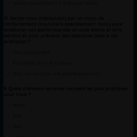
e
Ateliers ponctuels (1 à 2 fois par mois)
x
t
(
11. Seriez-vous intéressé(e) par un cours de
c
renforcement musculaire spécialement conçu pour
o
améliorer vos performances en pole dance et arts
p
aériens et pour prévenir des blessures liées à ces
y
pratiques ?
)
Oui, absolument
Peut-être, selon le contenu
Non, ce n’est pas une priorité pour moi
9. Quels créneaux horaires seraient les plus pratiques
pour vous ?
Matin
Midi
Soir
Week-end