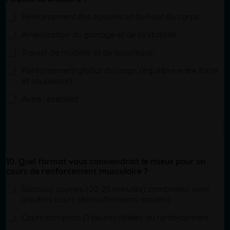
r
o
Renforcement des épaules et du haut du corps
g
r
Amélioration du gainage et de la stabilité
e
s
Travail de mobilité et de souplesse
s
e
Renforcement global du corps (équilibre entre force
r
et souplesse)
Autre : précisez
S
i
n
g
10. Quel format vous conviendrait le mieux pour un
l
cours de renforcement musculaire ?
e
L
Séances courtes (20-25 minutes) combinées avec
i
d’autres cours (échauffements actuels)
n
e
Cours complets (1 heure) dédiés au renforcement
T