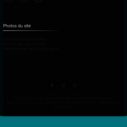
Photos du site
Une grande partie des
photos du site ont été
réalisées par le photographe
Robin Pierrestiger
© Copyright 2026
Spin'n Flow Studio
. All Rights Reserved.
Blossom Spa Pro | Developed By
Blossom Themes
.
Powered by
WordPress
.