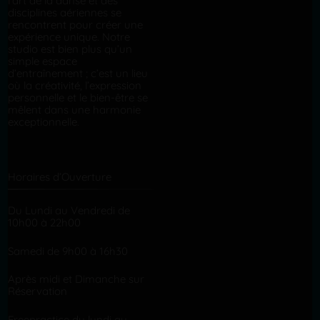
l’art de la danse et des
disciplines aériennes se
rencontrent pour créer une
expérience unique. Notre
studio est bien plus qu’un
simple espace
d’entraînement ; c’est un lieu
où la créativité, l’expression
personnelle et le bien-être se
mêlent dans une harmonie
exceptionnelle.
Horaires d’Ouverture
Du Lundi au Vendredi de
10h00 à 22h00
Samedi de 9h00 à 16h30
Après midi et Dimanche sur
Réservation
Freepractice du lundi au