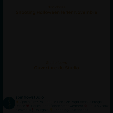
Non classé
Shooting Halloween le 1er Novembre
Studio News
Ouverture du Studio
spinflowstudio
Spin’n Flow
Pole dance Heels Air-Yoga Aériens Bungee
Danse
Douceur confiance empowerment
Tous niveaux
bienvenus
Bourgoin
Planning&inscriptions