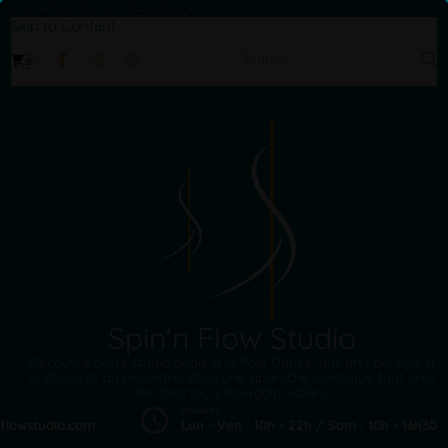
1WVFQ56P4R, GT-MBH8VSQ
Skip to Content
Search
0
for:
Spin'n Flow Studio
Découvre notre studio dédié à la Pole Dance, aux arts aériens, à
la danse et au bien-être, dans une approche holistique tout près
de chez toi, à Bourgoin-Jallieu
Horaires
flowstudio.com
Lun - Ven : 10h - 22h / Sam : 10h - 16h30