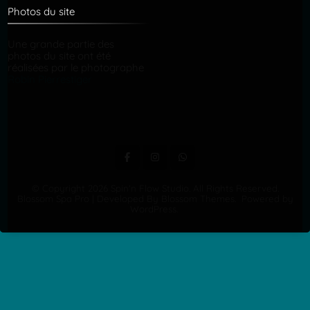
Photos du site
Une grande partie des
photos du site ont été
réalisées par le photographe
Robin Pierrestiger
© Copyright 2026
Spin'n Flow Studio
. All Rights Reserved.
Blossom Spa Pro | Developed By
Blossom Themes
.
Powered by
WordPress
.